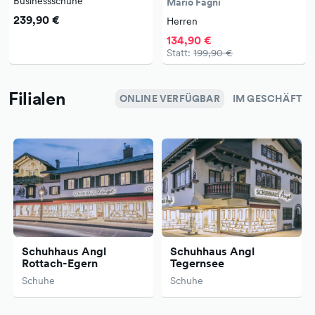
Businessschuhe
Mario Fagni
239,90 €
Herren
134,90 €
Statt:
199,90 €
Filialen
ONLINE VERFÜGBAR
IM GESCHÄFT
Schuhhaus Angl
Schuhhaus Angl
Rottach-Egern
Tegernsee
Schuhe
Schuhe