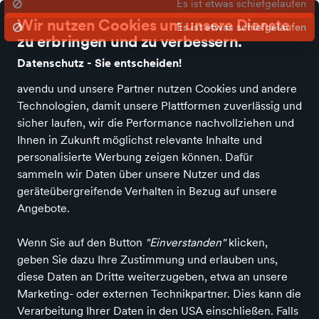
Es ist etwas schiefgelaufen
Wir nutzen Cookies um unsere Dienste
zu erbringen und zu verbessern.
Datenschutz - Sie entscheiden!
avendu und unsere Partner nutzen Cookies und andere
Startseite
Über uns
Filialen
News
Services
Damen
Herren
Technologien, damit unsere Plattformen zuverlässig und
sicher laufen, wir die Performance nachvollziehen und
Ihnen in Zukunft möglichst relevante Inhalte und
Mario Fagni
personalisierte Werbung zeigen können. Dafür
sammeln wir Daten über unsere Nutzer und das
geräteübergreifende Verhalten in Bezug auf unsere
Alle Produkte
Angebote.
Wenn Sie auf den Button
"Einverstanden"
klicken,
geben Sie dazu Ihre Zustimmung und erlauben uns,
ALLE FILTER
diese Daten an Dritte weiterzugeben, etwa an unsere
Marketing- oder externen Technikpartner. Dies kann die
Verarbeitung Ihrer Daten in den USA einschließen. Falls