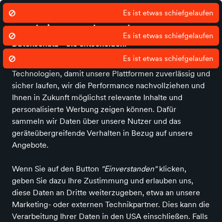
Es ist etwas schiefgelaufen
Wir nutzen Cookies um unsere Dienste
zu erbringen und zu verbessern.
Es ist etwas schiefgelaufen
Datenschutz - Sie entscheiden!
Es ist etwas schiefgelaufen
avendu und unsere Partner nutzen Cookies und andere
Startseite
Über uns
Filialen
News
Services
Damen
Herren
Technologien, damit unsere Plattformen zuverlässig und
sicher laufen, wir die Performance nachvollziehen und
Ihnen in Zukunft möglichst relevante Inhalte und
-50 %
personalisierte Werbung zeigen können. Dafür
sammeln wir Daten über unsere Nutzer und das
geräteübergreifende Verhalten in Bezug auf unsere
Angebote.
Wenn Sie auf den Button
"Einverstanden"
klicken,
geben Sie dazu Ihre Zustimmung und erlauben uns,
diese Daten an Dritte weiterzugeben, etwa an unsere
Marketing- oder externen Technikpartner. Dies kann die
Verarbeitung Ihrer Daten in den USA einschließen. Falls