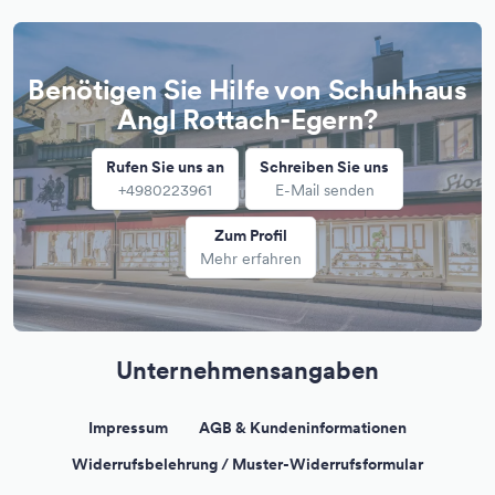
Benötigen Sie Hilfe von Schuhhaus
Angl Rottach-Egern?
Rufen Sie uns an
Schreiben Sie uns
+4980223961
E-Mail senden
Zum Profil
Mehr erfahren
Unternehmensangaben
Impressum
AGB & Kundeninformationen
Widerrufsbelehrung / Muster-Widerrufsformular