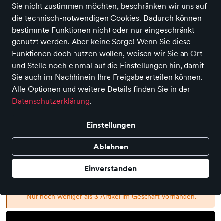
Sie nicht zustimmen möchten, beschränken wir uns auf
die technisch-notwendigen Cookies. Dadurch können
bestimmte Funktionen nicht oder nur eingeschränkt
Sneaker
genutzt werden. Aber keine Sorge! Wenn Sie diese
Funktionen doch nutzen wollen, weisen wir Sie an Ort
Preis
64,90 €
inkl. MwSt., Versand
GRATIS
und Stelle noch einmal auf die Einstellungen hin, damit
Statt:
129,90 €
−50%
Sie auch im Nachhinein Ihre Freigabe erteilen können.
Farbe
Alle Optionen und weitere Details finden Sie in der
Datenschutzerklärung
.
Einstellungen
Größe
41
Ablehnen
Einverstanden
Auswahl aufheben
Nur noch weniger als 3 Artikel im Geschäft vorhanden.